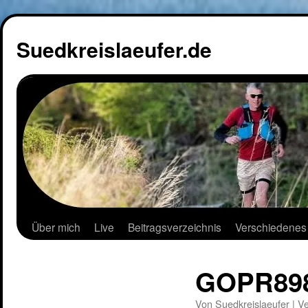
Suedkreislaeufer.de
Über mich
Live
Beitragsverzeichnis
Verschiedenes
GOPR898
Von
Suedkreislaeufer
|
Ve