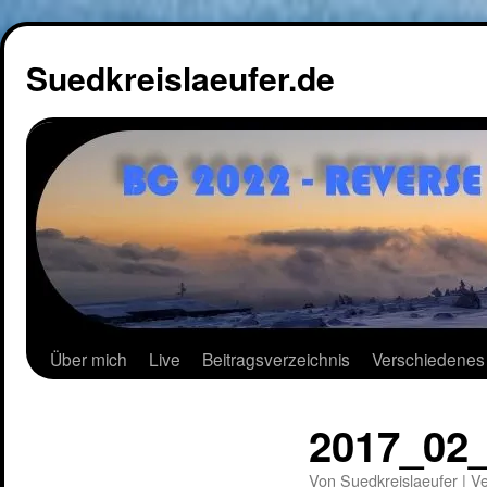
Suedkreislaeufer.de
Über mich
Live
Beitragsverzeichnis
Verschiedenes
2017_02
Von
Suedkreislaeufer
|
Ve