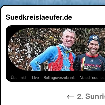
Suedkreislaeufer.de
Über mich
Live
Beitragsverzeichnis
Verschiedenes
←
2. Sunr