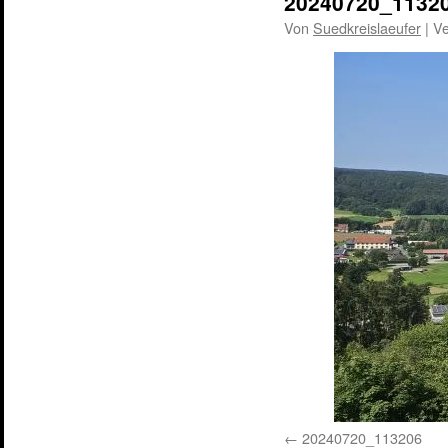
20240720_1132
Von
Suedkreislaeufer
|
Ve
20240720_113206