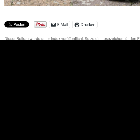
E-Mail
Drucken
Dieser Beitrag wurde unter
Index
veröffentlicht. Setze ein Lesezeichen für den
P
erklärung