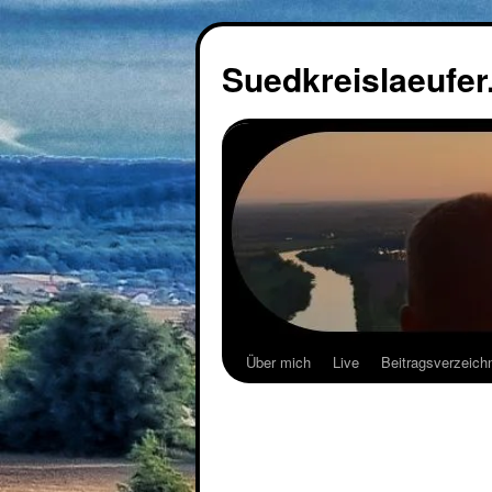
Suedkreislaeufer
Über mich
Live
Beitragsverzeich