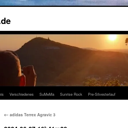
.de
nis
Verschiedenes
SuMeMa
Sunrise Rock
Pre-Silvesterlauf
←
adidas Terrex Agravic 3