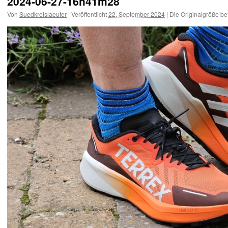
2024-06-27-16h41m28
Von
Suedkreislaeufer
|
Veröffentlicht
22. September 2024
|
Die Originalgröße be