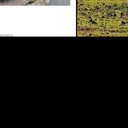
2024-06-27-16h41m5
ermalink
.
Stolz präsentiert von WordPress.