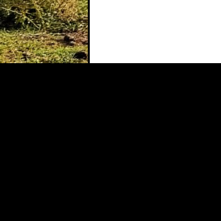
Blog via E-Mail abonnieren
Gib deine E-Mail-Adresse an, um diesen Blog
zu abonnieren und Benachrichtigungen über
neue Beiträge via E-Mail zu erhalten.
Abonnieren
Schließe dich 6 anderen Abonnenten an
Suedkreislaeufer.de
Datenschutz