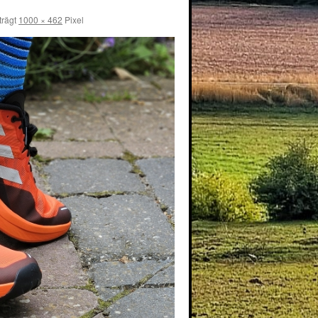
trägt
1000 × 462
Pixel