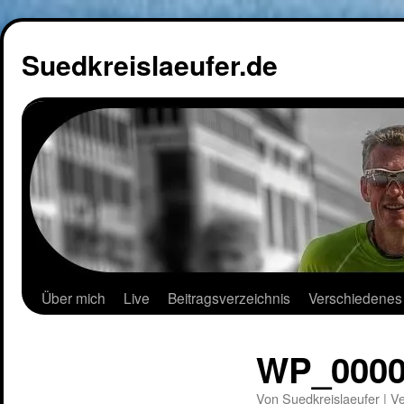
Suedkreislaeufer.de
Über mich
Live
Beitragsverzeichnis
Verschiedenes
WP_0000
Von
Suedkreislaeufer
|
Ve