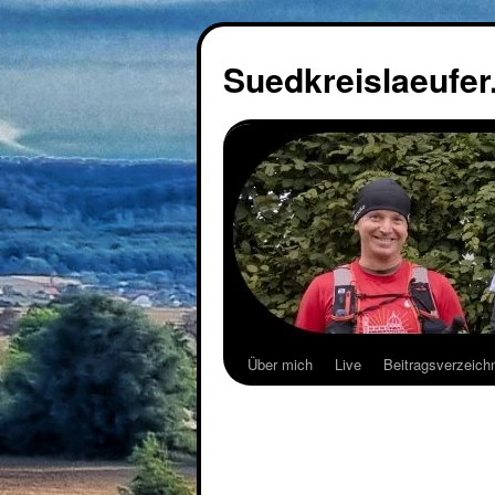
Suedkreislaeufer
Über mich
Live
Beitragsverzeich