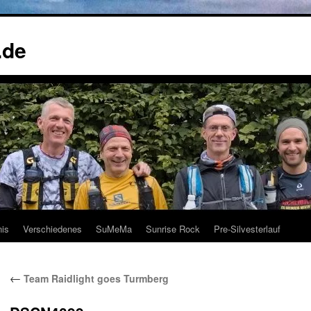
.de
nis
Verschiedenes
SuMeMa
Sunrise Rock
Pre-Silvesterlauf
←
Team Raidlight goes Turmberg