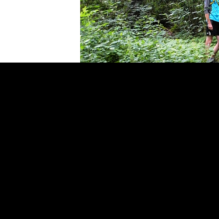
wlEmoticon-smile.png