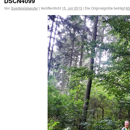
DSCN4099
Von
Suedkreislaeufer
|
Veröffentlicht
15. Juli 2013
|
Die Originalgröße beträgt
60