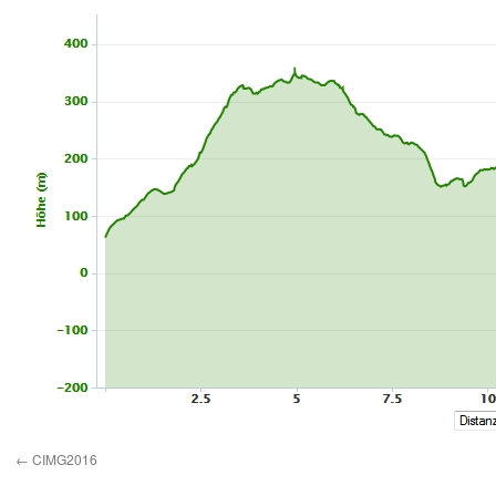
CIMG2016