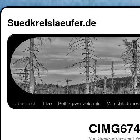
Suedkreislaeufer.de
Über mich
Live
Beitragsverzeichnis
Verschiedenes
CIMG674
Von
Suedkreislaeufer
|
Ve