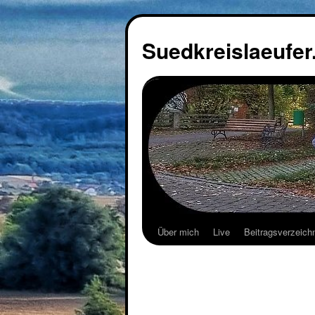
Suedkreislaeufer
Über mich
Live
Beitragsverzeich