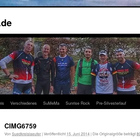
.de
nis
Verschiedenes
SuMeMa
Sunrise Rock
Pre-Silvesterlauf
CIMG6759
Von
Suedkreislaeufer
|
Veröffentlicht
15. Juni 2014
|
Die Originalgröße beträgt
8