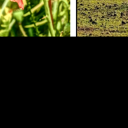
CIMG676
den
Permalink
.