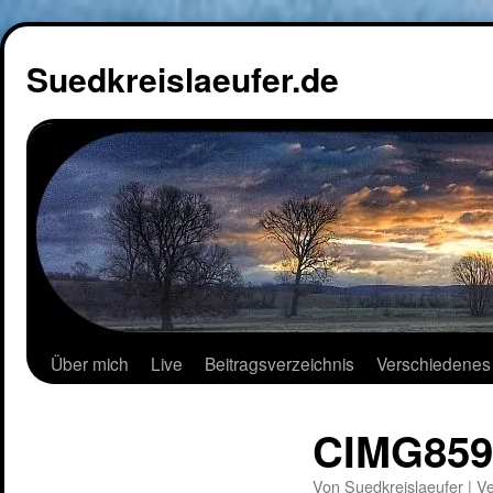
Suedkreislaeufer.de
Über mich
Live
Beitragsverzeichnis
Verschiedenes
CIMG859
Von
Suedkreislaeufer
|
Ve