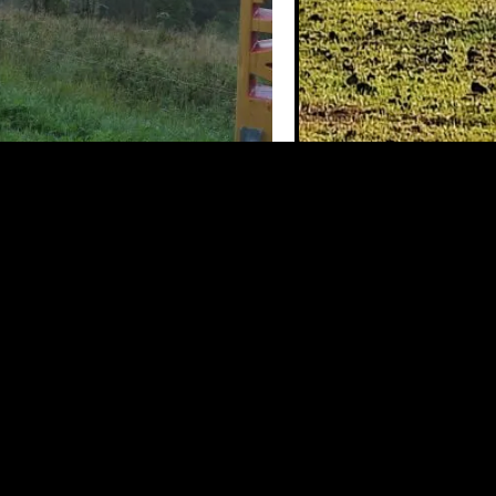
2023-08-19-06h52m1
ermalink
.