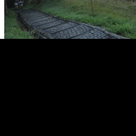
2023-08-19-06h49m03
E-Mail
Drucken
Dieser Beitrag wurde unter
Index
veröffentlicht. Setze ein Lesezeichen für den
P