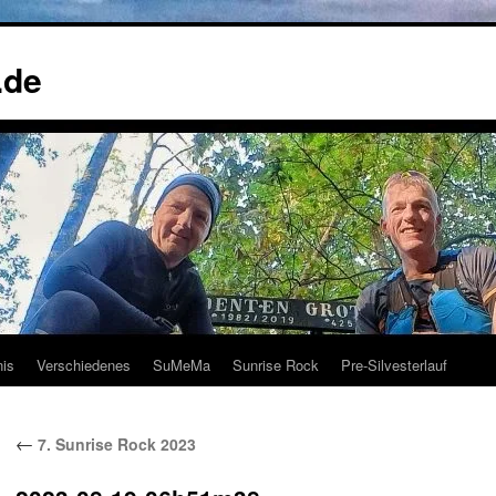
.de
nis
Verschiedenes
SuMeMa
Sunrise Rock
Pre-Silvesterlauf
←
7. Sunrise Rock 2023