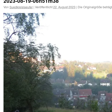
2023-08-19-06h51m38
Von
Suedkreislaeufer
|
Veröffentlicht
22. August 2023
|
Die Originalgröße beträg