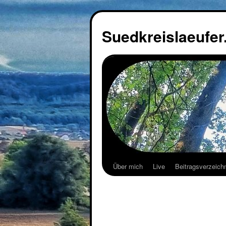
Suedkreislaeufer
Über mich
Live
Beitragsverzeich