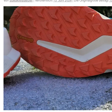
Von
Suedkreislaeufer
|
Veröffentlicht
13. Juni 2026
|
Die Originalgröße beträgt
1