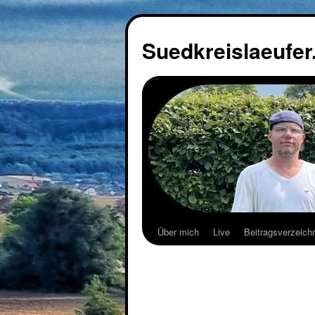
Suedkreislaeufer
Über mich
Live
Beitragsverzeich