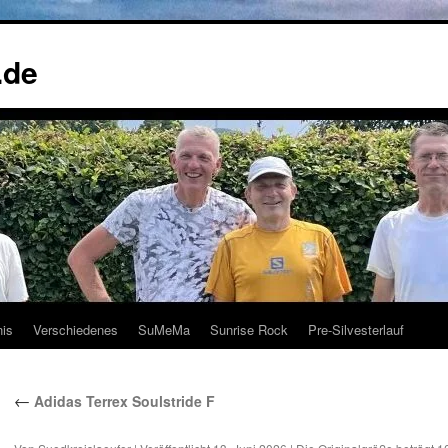
.de
nis
Verschiedenes
SuMeMa
Sunrise Rock
Pre-Silvesterlauf
←
Adidas Terrex Soulstride F