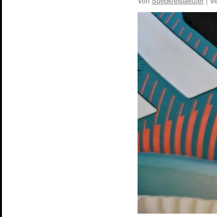
Von
Suedkreislaeufer
|
Ve