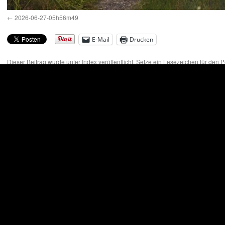
2026-06-27-05h56m49
E-Mail
Drucken
Dieser Beitrag wurde unter
Index
veröffentlicht. Setze ein Lesezeichen für den
P
erklärung