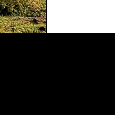
Blog via E-Mail abonnieren
Gib deine E-Mail-Adresse an, um diesen Blog
zu abonnieren und Benachrichtigungen über
neue Beiträge via E-Mail zu erhalten.
Abonnieren
Schließe dich 6 anderen Abonnenten an
Suedkreislaeufer.de
Datenschutz