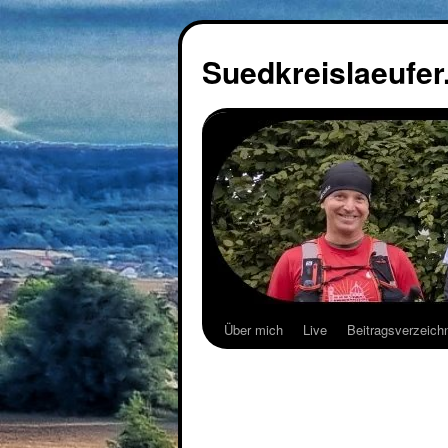
Suedkreislaeufer
Über mich
Live
Beitragsverzeich