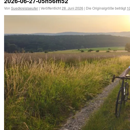
2026-06-27-05h56m52
Von
Suedkreislaeufer
|
Veröffentlicht
28. Juni 2026
|
Die Originalgröße beträgt
1