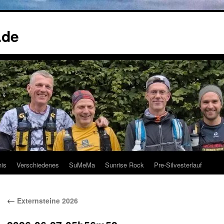
.de
nis
Verschiedenes
SuMeMa
Sunrise Rock
Pre-Silvesterlauf
←
Externsteine 2026