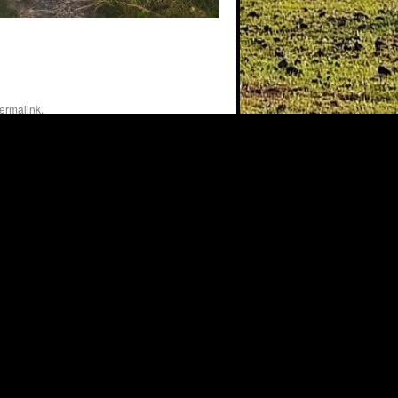
2026-06-27-06h01m4
ermalink
.
Stolz präsentiert von WordPress.