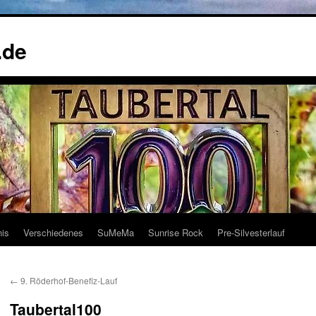
.de
nis
Verschiedenes
SuMeMa
Sunrise Rock
Pre-Silvesterlauf
←
9. Röderhof-Benefiz-Lauf
Taubertal100