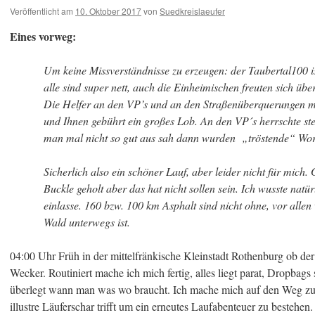
Veröffentlicht am
10. Oktober 2017
von
Suedkreislaeufer
Eines vorweg:
Um keine Missverständnisse zu erzeugen: der Taubertal100 ist
alle sind super nett, auch die Einheimischen freuten sich übe
Die Helfer an den VP’s und an den Straßenüberquerungen m
und Ihnen gebührt ein großes Lob. An den VP´s herrschte st
man mal nicht so gut aus sah dann wurden „tröstende“ Wo
Sicherlich also ein schöner Lauf, aber leider nicht für mich.
Buckle geholt aber das hat nicht sollen sein. Ich wusste natü
einlasse. 160 bzw. 100 km Asphalt sind nicht ohne, vor alle
Wald unterwegs ist.
04:00 Uhr Früh in der mittelfränkische Kleinstadt Rothenburg ob de
Wecker. Routiniert mache ich mich fertig, alles liegt parat, Dropbags 
überlegt wann man was wo braucht. Ich mache mich auf den Weg z
illustre Läuferschar trifft um ein erneutes Laufabenteuer zu bestehe