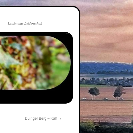
Laufen aus Leidenschaft
Duinger Berg – Külf
→