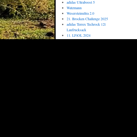
adidas Ultraboost 5
Watzmann
Wesersteinultra 2.0
21. Brocken Challenge 2025
adidas Terrex Techrock 12l
Laufrucksack
11. LFiOL 2024
Top 10
Silvesterlauf in Petze
Geburtstagslauf von Jens
Erstellen von Waypoints
Garmin MapSource - Track
erstellen
Lauf vom 05. März 2011
StickerYeti für den
SuMeMa