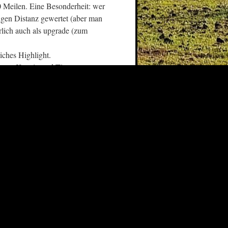
0 Meilen. Eine Besonderheit: wer
ligen Distanz gewertet (aber man
rlich auch als upgrade (zum
liches Highlight.
tatt. Kerstin und Tim
tin angewiesen, sollte Sie mich
r Plan.
r nicht teilgenommen haben, auch
. Egal ob Finishershirt (welches
ssen, alles kostet. Manches
stig Eintrittskarten für den
allen hat, auch wenn Michele
tiv und auch Florian konnte
ck und die 3 Dropbags durch die
gesse dabei das abbiegen durch