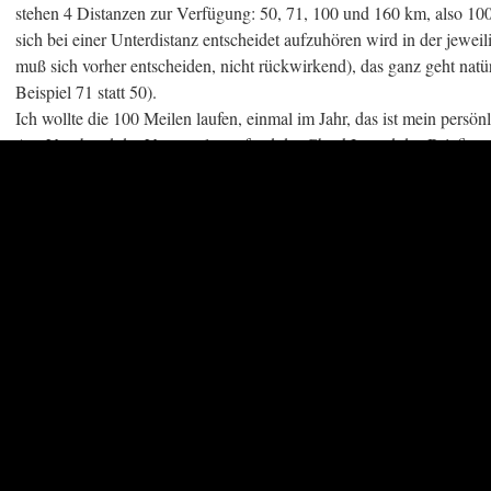
stehen 4 Distanzen zur Verfügung: 50, 71, 100 und 160 km, also 10
sich bei einer Unterdistanz entscheidet aufzuhören wird in der jewei
muß sich vorher entscheiden, nicht rückwirkend), das ganz geht natü
Beispiel 71 statt 50).
Ich wollte die 100 Meilen laufen, einmal im Jahr, das ist mein persön
Am Vorabend der Veranstaltung fand der CheckIn und das Briefing s
begleiteten mich natürlich. Überhaupt war ich auf die Hilfe von Kers
doch später vom Ziel in Gmünden am Main abholen, so zumindest de
Nach dem Briefing fand die Kartoffelparty statt an welcher wir abe
aus Kostengründen , muß doch schließlich alles extra bezahlt werden
mit 50€ satt zu Buche schlägt), Kartoffelparty, Transport oder Rittere
davon kann ich nachvollziehen, einiges nicht.
Da wir aber noch nicht ins Bett wollten besorgten wir uns noch kurzfri
Vortrag von Michele Ufer und Florian Reus welcher uns sehr gut gef
sein Thema sicherlich nur anreißen konnte war es doch sehr informa
überzeugen.
Gedankenverloren schleppe ich also meinen Laufrucksack, Zielgepä
dunkle mittelalterliche Stadt, immer entlang der Stadtmauer und ver