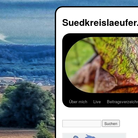
Suedkreislaeufer
Über mich
Live
Beitragsverzeich