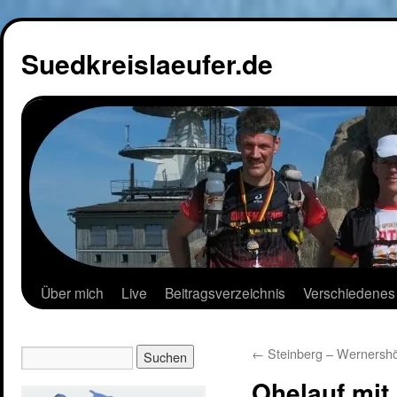
Suedkreislaeufer.de
Über mich
Live
Beitragsverzeichnis
Verschiedenes
←
Steinberg – Wernersh
Ohelauf mit 