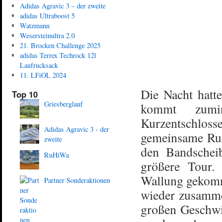
Adidas Agravic 3 – der zweite
adidas Ultraboost 5
Watzmann
Wesersteinultra 2.0
21. Brocken Challenge 2025
adidas Terrex Techrock 12l
Laufrucksack
11. LFiOL 2024
Die Nacht hatte
Top 10
Griesberglauf
kommt zumin
Kurzentschloss
Adidas Agravic 3 - der
gemeinsame Run
zweite
den Bandscheib
RuHiWa
größere Tour.
Wallung gekomme
Partner Sonderaktionen
wieder zusamme
großen Geschwin