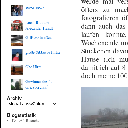
werde mal ver
öfters zu mac
WeSiHaWe
fotografieren ö
Local Runner:
dann auch das 
Alexander Hundt
laufen konnte
GriBosSteinSau
Wochenende mal 
Stückchen dav
große Sibbesse Flitze
Hause (ich muß
damit ich auf 
Ohe Ultra
doch meine 100
Gewinner des 1.
Griesberglauf
Archiv
Blogstatistik
170.934 Besuche