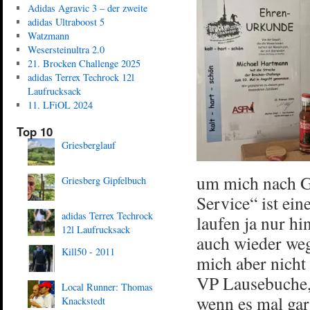
Adidas Agravic 3 – der zweite
adidas Ultraboost 5
Watzmann
Wesersteinultra 2.0
21. Brocken Challenge 2025
adidas Terrex Techrock 12l
Laufrucksack
11. LFiOL 2024
Top 10
Griesberglauf
um mich nach Gö
Griesberg Gipfelbuch
Service“ ist ei
adidas Terrex Techrock
laufen ja nur h
12l Laufrucksack
auch wieder weg
Kill50 - 2011
mich aber nicht
VP Lausebuche,
Local Runner: Thomas
wenn es mal gar 
Knackstedt