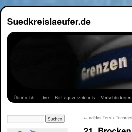
Suedkreislaeufer.de
Über mich
Live
Beitragsverzeichnis
Verschiedenes
←
adidas Terrex Techrock
21. Brocken