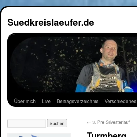
Suedkreislaeufer.de
Über mich
Live
Beitragsverzeichnis
Verschiedenes
←
3. Pre-Silvesterlauf
Turmberg