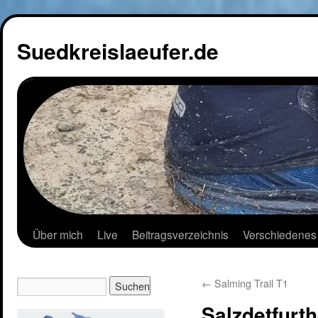
Suedkreislaeufer.de
Über mich
Live
Beitragsverzeichnis
Verschiedenes
←
Salming Trail T1
Salzdetfurt