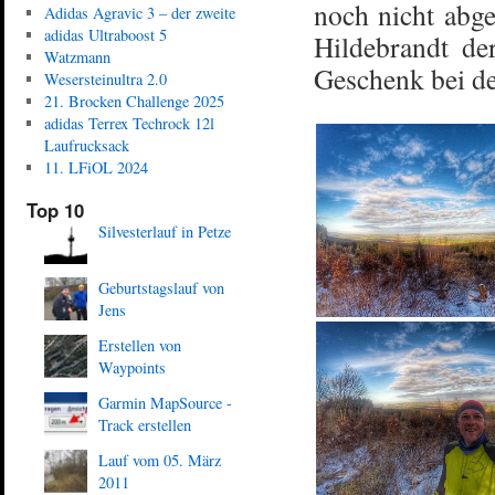
noch nicht abge
Adidas Agravic 3 – der zweite
adidas Ultraboost 5
Hildebrandt d
Watzmann
Geschenk bei de
Wesersteinultra 2.0
21. Brocken Challenge 2025
adidas Terrex Techrock 12l
Laufrucksack
11. LFiOL 2024
Top 10
Silvesterlauf in Petze
Geburtstagslauf von
Jens
Erstellen von
Waypoints
Garmin MapSource -
Track erstellen
Lauf vom 05. März
2011