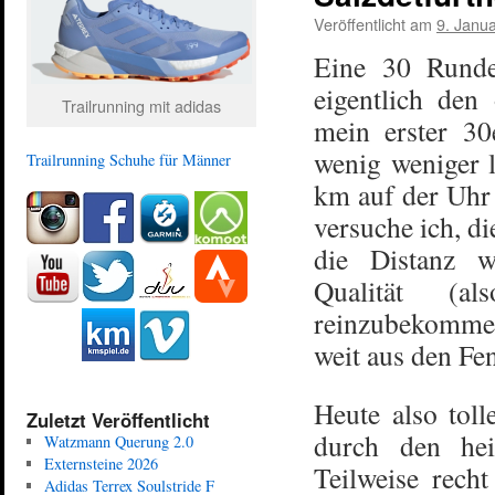
Veröffentlicht am
9. Janu
Eine 30 Runde
eigentlich den
Trailrunning mit adidas
mein erster 3
wenig weniger l
Trailrunning Schuhe für Männer
km auf der Uhr 
versuche ich, d
die Distanz w
Qualität (al
reinzubekommen
weit aus den Fe
Heute also tol
Zuletzt Veröffentlicht
durch den hei
Watzmann Querung 2.0
Externsteine 2026
Teilweise rech
Adidas Terrex Soulstride F