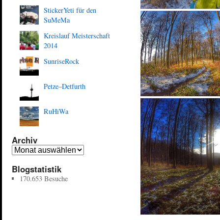
StickerYeti für den
SuMeMa
Kreislauf Meisterschaft
2014
SunriseRock
Petze–Detfurth
RuHiWa
Archiv
Blogstatistik
170.653 Besuche