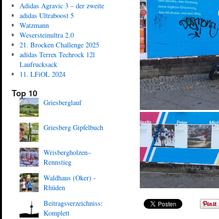
Adidas Agravic 3 – der zweite
adidas Ultraboost 5
Watzmann
Wesersteinultra 2.0
21. Brocken Challenge 2025
adidas Terrex Techrock 12l
Laufrucksack
11. LFiOL 2024
Top 10
Griesberglauf
Griesberg Gipfelbuch
Wrisbergholzen–
Rennstieg
Waldhaus (Oker) -
Rhüden
Beitragsverzeichniss:
Komplett