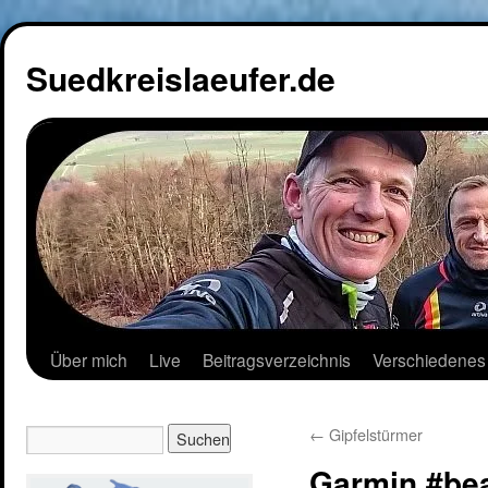
Suedkreislaeufer.de
Über mich
Live
Beitragsverzeichnis
Verschiedenes
←
Gipfelstürmer
Garmin #be