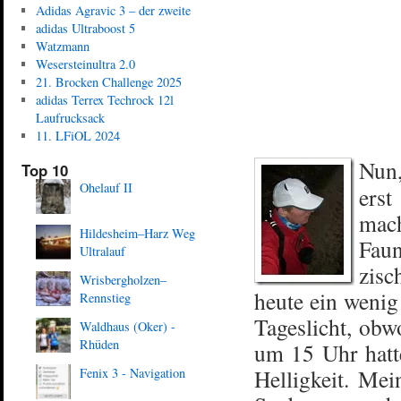
Adidas Agravic 3 – der zweite
adidas Ultraboost 5
Watzmann
Wesersteinultra 2.0
21. Brocken Challenge 2025
adidas Terrex Techrock 12l
Laufrucksack
11. LFiOL 2024
Nun,
Top 10
Ohelauf II
erst
mach
Hildesheim–Harz Weg
Faun
Ultralauf
zisc
Wrisbergholzen–
heute ein wenig
Rennstieg
Tageslicht, obwo
Waldhaus (Oker) -
Rhüden
um 15 Uhr hatte
Helligkeit. Mei
Fenix 3 - Navigation