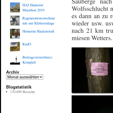
Sauberge nac
HAJ Hannover
Wolfsschlucht 
Marathon 2019
es dann an zu r
Regenerationswochene
wieder usw. usw
nde mit Klettereinlage
nach 21 km trud
Homerun Hackenstedt
miesen Wetters.
RudO
Beitragsverzeichniss:
Komplett
Archiv
Blogstatistik
170.699 Besuche