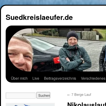
Suedkreislaeufer.de
Über mich
Live
Beitragsverzeichnis
Verschiedenes
←
7 Berge Lauf
Nikolauslau