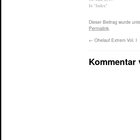
In "Index"
Dieser Beitrag wurde unt
Permalink
.
←
Ohelauf Extrem Vol. I
Kommentar 