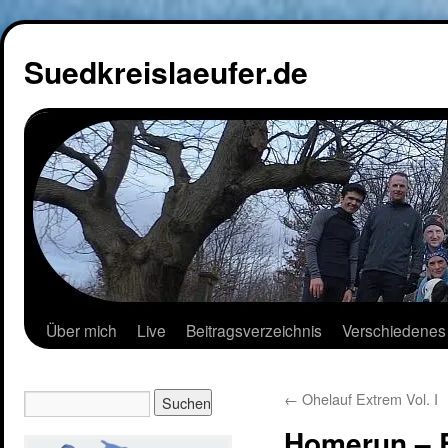
Suedkreislaeufer.de
Über mich
Live
Beitragsverzeichnis
Verschiedenes
←
Ohelauf Extrem Vol. I
Homerun – 