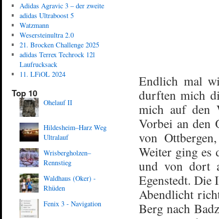
Adidas Agravic 3 – der zweite
adidas Ultraboost 5
Watzmann
Wesersteinultra 2.0
21. Brocken Challenge 2025
adidas Terrex Techrock 12l
Laufrucksack
11. LFiOL 2024
Endlich mal wi
durften mich d
Top 10
Ohelauf II
mich auf den 
Vorbei an den 
Hildesheim–Harz Weg
von Ottbergen,
Ultralauf
Weiter ging es
Wrisbergholzen–
und von dort a
Rennstieg
Egenstedt. Die 
Waldhaus (Oker) -
Rhüden
Abendlicht rich
Fenix 3 - Navigation
Berg nach Badz