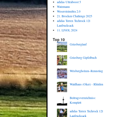
adidas Ultraboost 5
Watzmann
Wesersteinultra 2.0
21. Brocken Challenge 2025
adidas Terrex Techrock 12l
Laufrucksack
11. LFiOL 2024
Top 10
Griesberglauf
Griesberg Gipfelbuch
Wrisbergholzen–Rennstieg
Waldhaus (Oker) - Rhüden
Beitragsverzeichniss:
Komplett
adidas Terrex Techrock 12l
Laufrucksack