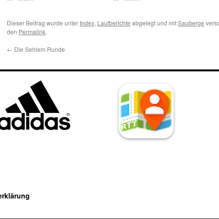
Dieser Beitrag wurde unter
Index
,
Laufberichte
abgelegt und mit
Sauberge
versc
den
Permalink
.
←
Die Sehlem Runde
erklärung