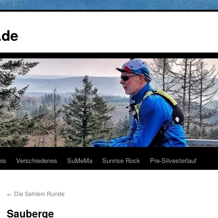
.de
nis
Verschiedenes
SuMeMa
Sunrise Rock
Pre-Silvesterlauf
←
Die Sehlem Runde
Sauberge