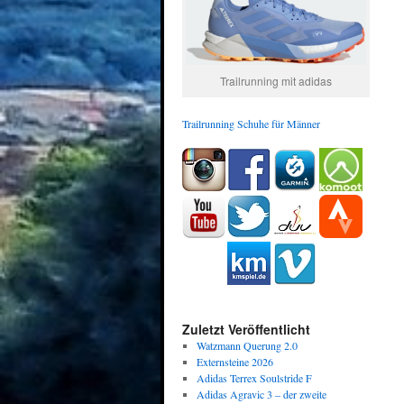
Trailrunning mit adidas
Trailrunning Schuhe für Männer
Zuletzt Veröffentlicht
Watzmann Querung 2.0
Externsteine 2026
Adidas Terrex Soulstride F
Adidas Agravic 3 – der zweite