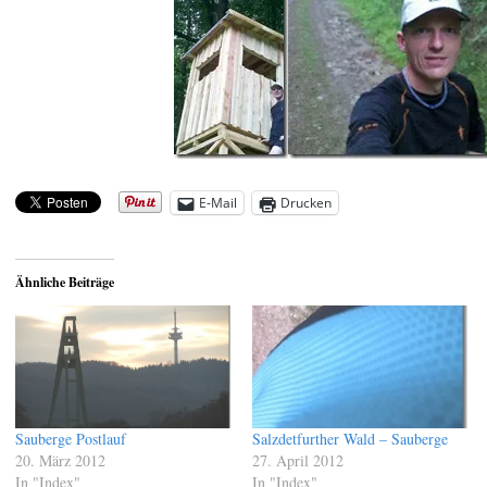
E-Mail
Drucken
Ähnliche Beiträge
Sauberge Postlauf
Salzdetfurther Wald – Sauberge
20. März 2012
27. April 2012
In "Index"
In "Index"