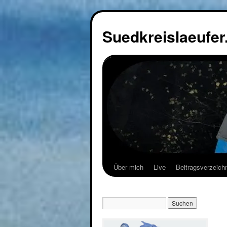
Suedkreislaeufer
Über mich
Live
Beitragsverzeich