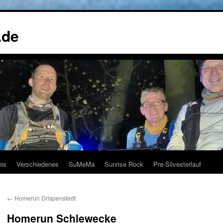
.de
nis
Verschiedenes
SuMeMa
Sunrise Rock
Pre-Silvesterlauf
←
Homerun Drispenstedt
Homerun Schlewecke