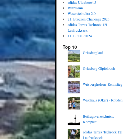
adidas Ultraboost 5
Watzmann
Wesersteinultra 2.0
21. Brocken Challenge 2025
adidas Terrex Techrock 12l
Laufrucksack
11. LFiOL 2024
Top 10
Griesberglauf
Griesberg Gipfelbuch
Wrisbergholzen–Rennstieg
Waldhaus (Oker) - Rhüden
Beitragsverzeichniss:
Komplett
adidas Terrex Techrock 12l
Laufrucksack