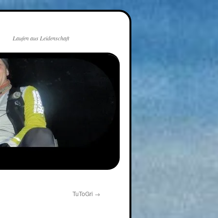
Laufen aus Leidenschaft
TuToGri
→