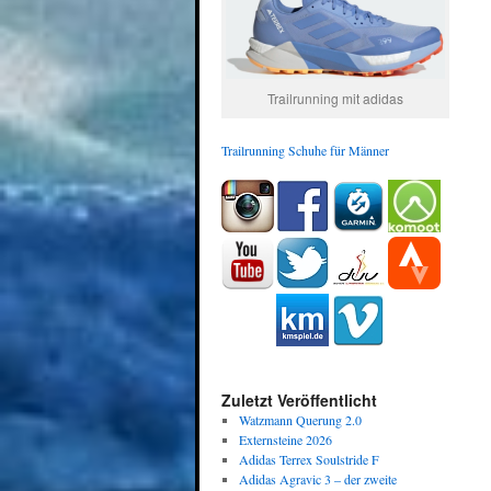
Trailrunning mit adidas
Trailrunning Schuhe für Männer
Zuletzt Veröffentlicht
Watzmann Querung 2.0
Externsteine 2026
Adidas Terrex Soulstride F
Adidas Agravic 3 – der zweite