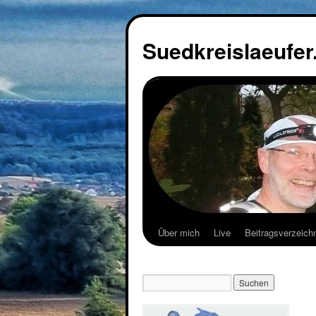
Suedkreislaeufer
Über mich
Live
Beitragsverzeich