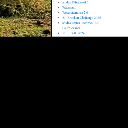
adidas Ultraboost 5
Watzmann
Wesersteinultra 2.0
21. Brocken Challenge 2025
adidas Terrex Techrock 12l
Laufrucksack
11. LFiOL 2024
Top 10
Silvesterlauf in Petze
Geburtstagslauf von Jens
Erstellen von Waypoints
Garmin MapSource - Track
erstellen
Lauf vom 05. März 2011
StickerYeti für den
SuMeMa