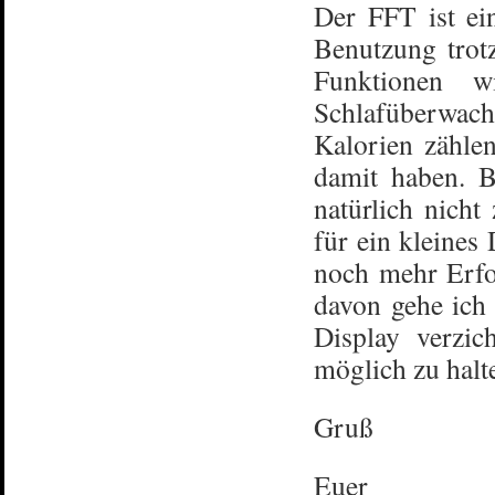
Der FFT ist ei
Benutzung trot
Funktionen 
Schlafüberwachu
Kalorien zähl
damit haben. Be
natürlich nicht
für ein kleines
noch mehr Erfo
davon gehe ich 
Display verzic
möglich zu halt
Gruß
Euer