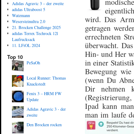
modisch
Adidas Agravic 3 – der zweite
eigentli
adidas Ultraboost 5
Watzmann
wird. Das Arm
Wesersteinultra 2.0
getragen werde
21. Brocken Challenge 2025
adidas Terrex Techrock 12l
errechneten Str
Laufrucksack
überwacht. Das
11. LFiOL 2024
Hin- und Her wä
Top 10
in einer Statis
PeSaOh
Bewegung wie v
(wenn Du Abneh
Local Runner: Thomas
Knackstedt
Dir nehmen ka
Fenix 3 – HRM FW
(Registrierung
Update
Ipad kann man 
Adidas Agravic 3 - der
man im laufe d
zweite
Den Brocken rocken