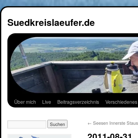
Suedkreislaeufer.de
Über mich
Live
Beitragsverzeichnis
Verschiedenes
←
Seesen Innerste Stau
2011-08-31