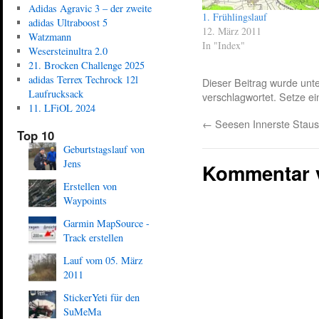
Adidas Agravic 3 – der zweite
1. Frühlingslauf
adidas Ultraboost 5
12. März 2011
Watzmann
In "Index"
Wesersteinultra 2.0
21. Brocken Challenge 2025
adidas Terrex Techrock 12l
Dieser Beitrag wurde unt
Laufrucksack
verschlagwortet. Setze e
11. LFiOL 2024
←
Seesen Innerste Stau
Top 10
Geburtstagslauf von
Jens
Kommentar 
Erstellen von
Waypoints
Garmin MapSource -
Track erstellen
Lauf vom 05. März
2011
StickerYeti für den
SuMeMa