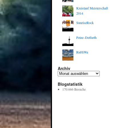
Kreislauf Meisterschaft
2014
SunriseRock
Petze–Detfurth
RuHiWa
Archiv
Blogstatistik
170.666 Besuche