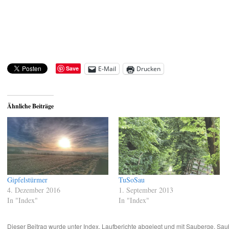
Save
E-Mail
Drucken
Ähnliche Beiträge
Gipfelstürmer
TuSoSau
4. Dezember 2016
1. September 2013
In "Index"
In "Index"
Dieser Beitrag wurde unter
Index
,
Laufberichte
abgelegt und mit
Sauberge
,
Sau