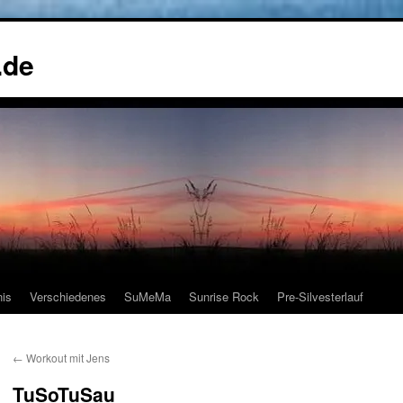
.de
nis
Verschiedenes
SuMeMa
Sunrise Rock
Pre-Silvesterlauf
←
Workout mit Jens
TuSoTuSau