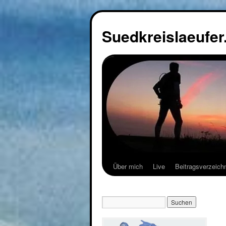
Suedkreislaeufer
Über mich
Live
Beitragsverzeich