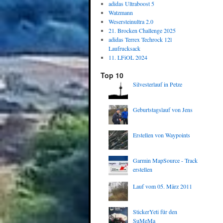
adidas Ultraboost 5
Watzmann
Wesersteinultra 2.0
21. Brocken Challenge 2025
adidas Terrex Techrock 12l
Laufrucksack
11. LFiOL 2024
Top 10
Silvesterlauf in Petze
Geburtstagslauf von Jens
Erstellen von Waypoints
Garmin MapSource - Track
erstellen
Lauf vom 05. März 2011
StickerYeti für den
SuMeMa