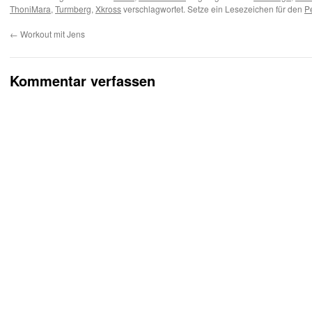
ThoniMara
,
Turmberg
,
Xkross
verschlagwortet. Setze ein Lesezeichen für den
P
←
Workout mit Jens
Kommentar verfassen