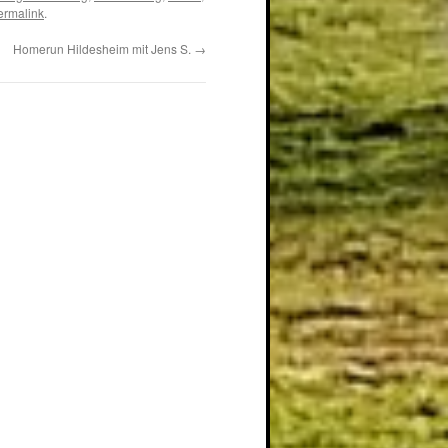
ermalink
.
Homerun Hildesheim mit Jens S.
→