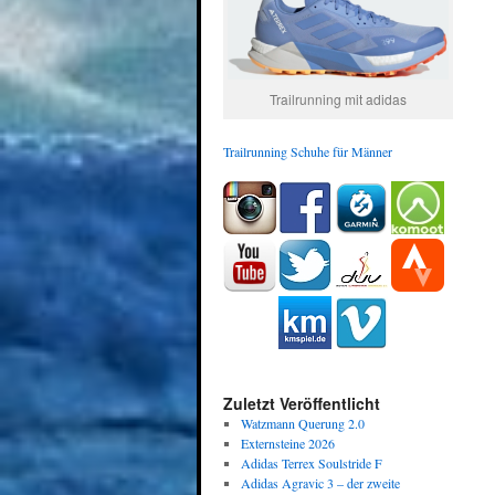
Trailrunning mit adidas
Trailrunning Schuhe für Männer
Zuletzt Veröffentlicht
Watzmann Querung 2.0
Externsteine 2026
Adidas Terrex Soulstride F
Adidas Agravic 3 – der zweite