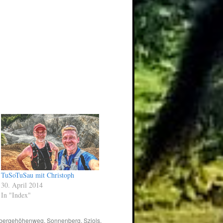
TuSoTuSau mit Christoph
30. April 2014
In "Index"
bergehöhenweg
,
Sonnenberg
,
Sziols
,