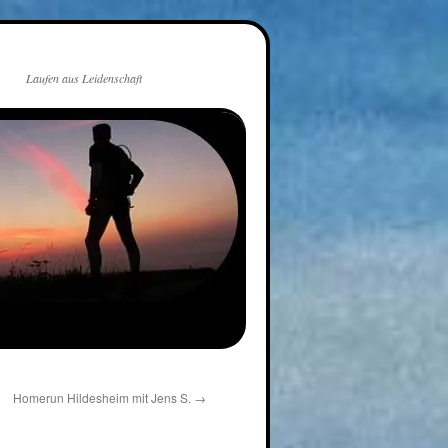
Laufen aus Leidenschaft
Homerun Hildesheim mit Jens S.
→