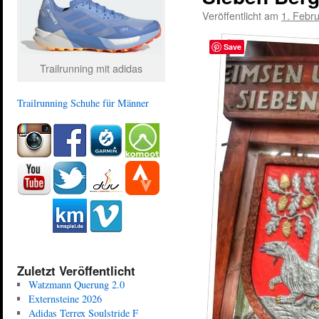
Veröffentlicht am
1. Febr
Save
Trailrunning mit adidas
Trailrunning Schuhe für Männer
Zuletzt Veröffentlicht
Watzmann Querung 2.0
Externsteine 2026
Adidas Terrex Soulstride F