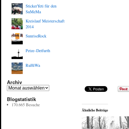
StickerYeti für den
SuMeMa
Kreislauf Meisterschaft
2014
SunriseRock
Petze–Detfurth
RuHiWa
Archiv
Blogstatistik
170.665 Besuche
Ähnliche Beiträge