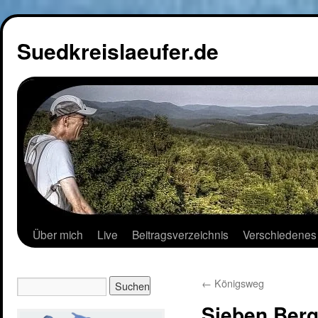
Suedkreislaeufer.de
Über mich
Live
Beitragsverzeichnis
Verschiedenes
←
Königsweg
Sieben Ber