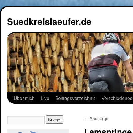
Suedkreislaeufer.de
Über mich
Live
Beitragsverzeichnis
Verschiedenes
←
Sauberge
Lamspringe