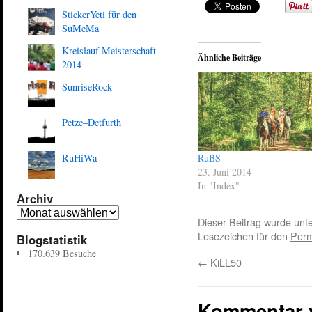
StickerYeti für den
SuMeMa
Kreislauf Meisterschaft
Ähnliche Beiträge
2014
SunriseRock
Petze–Detfurth
RuBS
RuHiWa
23. Juni 2014
In "Index"
Archiv
Dieser Beitrag wurde unt
Lesezeichen für den
Perm
Blogstatistik
170.639 Besuche
←
KiLL50
Kommentar 