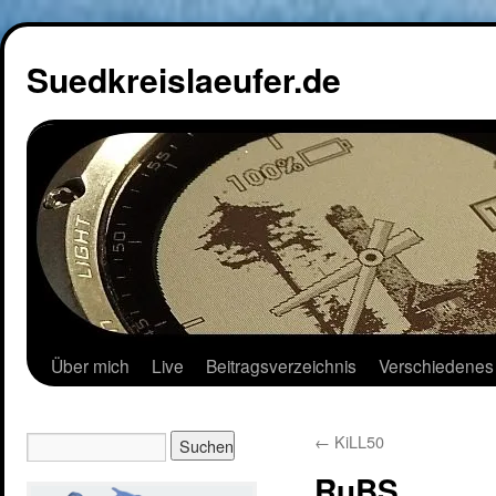
Suedkreislaeufer.de
Über mich
Live
Beitragsverzeichnis
Verschiedenes
←
KiLL50
RuBS