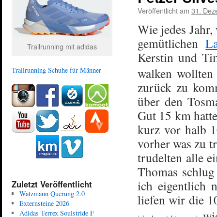
Veröffentlicht am
31. Dez
Wie jedes Jahr,
gemütlichen
La
Trailrunning mit adidas
Kerstin und T
walken wollten
Trailrunning Schuhe für Männer
zurück zu komm
über den Tosmar
Gut 15 km hatte
kurz vor halb 
vorher was zu 
trudelten alle e
Thomas schlug 
ich eigentlich 
Zuletzt Veröffentlicht
Watzmann Querung 2.0
liefen wir die 
Externsteine 2026
wie
Adidas Terrex Soulstride F