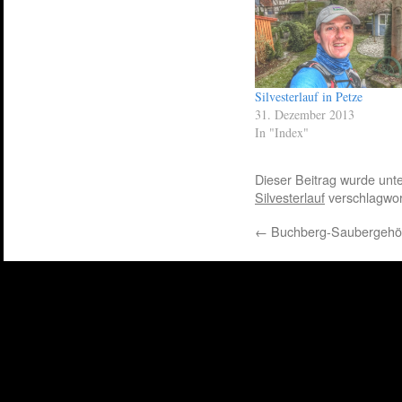
Silvesterlauf in Petze
31. Dezember 2013
In "Index"
Dieser Beitrag wurde unt
Silvesterlauf
verschlagwor
←
Buchberg-Saubergeh
Kommentar 