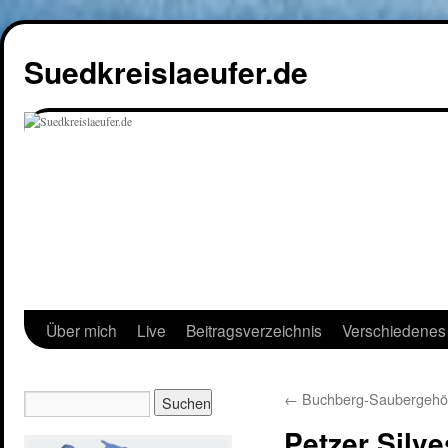
Suedkreislaeufer.de
Über mich
Live
Beitragsverzeichnis
Verschiedenes
←
Buchberg-Saubergeh
Petzer Silve