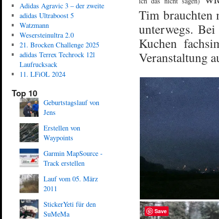
ich das nicht sagen)
Adidas Agravic 3 – der zweite
Tim brauchten n
adidas Ultraboost 5
Watzmann
unterwegs. Bei
Wesersteinultra 2.0
Kuchen fachsi
21. Brocken Challenge 2025
Veranstaltung a
adidas Terrex Techrock 12l
Laufrucksack
11. LFiOL 2024
Top 10
Geburtstagslauf von
Jens
Erstellen von
Waypoints
Garmin MapSource -
Track erstellen
Lauf vom 05. März
2011
StickerYeti für den
Save
SuMeMa