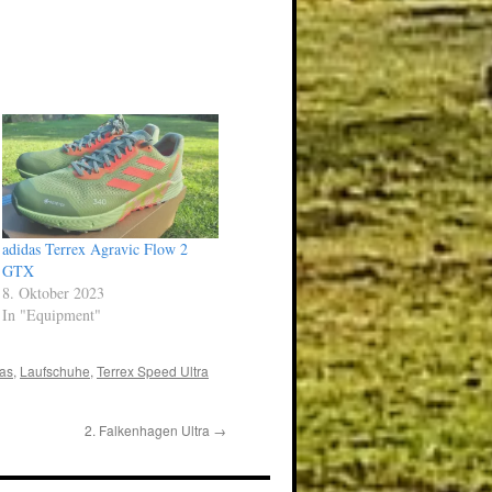
adidas Terrex Agravic Flow 2
GTX
8. Oktober 2023
In "Equipment"
as
,
Laufschuhe
,
Terrex Speed Ultra
2. Falkenhagen Ultra
→