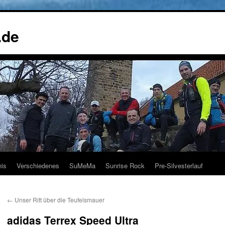
.de
nis
Verschiedenes
SuMeMa
Sunrise Rock
Pre-Silvesterlauf
←
Unser Ritt über die Teufelsmauer
adidas Terrex Speed Ultra