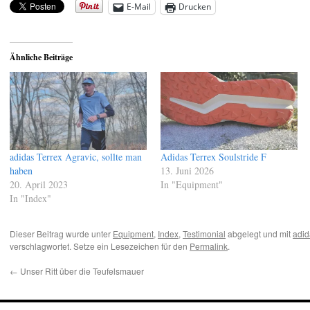
E-Mail
Drucken
Ähnliche Beiträge
adidas Terrex Agravic, sollte man
Adidas Terrex Soulstride F
haben
13. Juni 2026
20. April 2023
In "Equipment"
In "Index"
Dieser Beitrag wurde unter
Equipment
,
Index
,
Testimonial
abgelegt und mit
adid
verschlagwortet. Setze ein Lesezeichen für den
Permalink
.
←
Unser Ritt über die Teufelsmauer