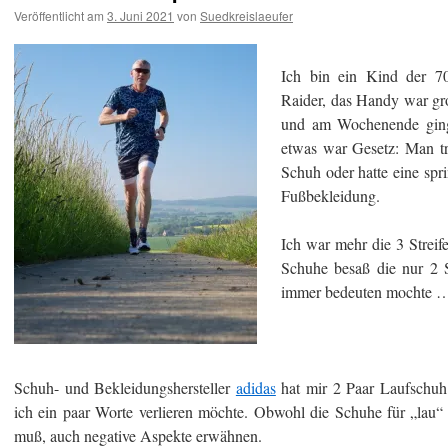
Veröffentlicht am
3. Juni 2021
von
Suedkreislaeufer
Ich bin ein Kind der 7
Raider, das Handy war gro
und am Wochenende ging
etwas war Gesetz: Man tr
Schuh oder hatte eine spr
Fußbekleidung.
Ich war mehr die 3 Streif
Schuhe besaß die nur 2 
immer bedeuten mochte 
Schuh- und Bekleidungshersteller
adidas
hat mir 2 Paar Laufschuh 
ich ein paar Worte verlieren möchte. Obwohl die Schuhe für „lau“
muß, auch negative Aspekte erwähnen.