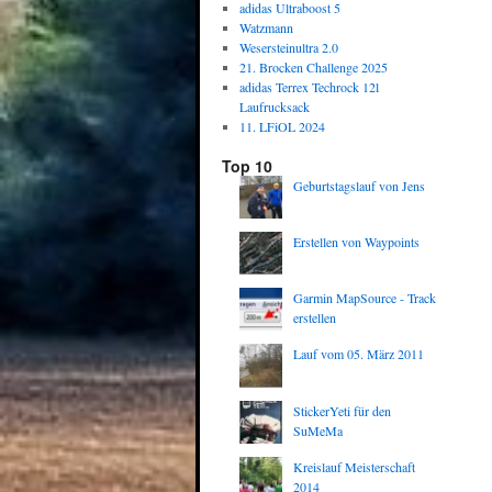
adidas Ultraboost 5
Watzmann
Wesersteinultra 2.0
21. Brocken Challenge 2025
adidas Terrex Techrock 12l
Laufrucksack
11. LFiOL 2024
Top 10
Geburtstagslauf von Jens
Erstellen von Waypoints
Garmin MapSource - Track
erstellen
Lauf vom 05. März 2011
StickerYeti für den
SuMeMa
Kreislauf Meisterschaft
2014