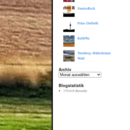
SunriseRock
Petze–Detfurth
RuHiWa
Turmberg–Hildesheimer
Wald
Archiv
Blogstatistik
170.616 Besuche