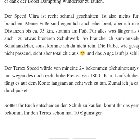
er dank der Boost Dämpfung wunderbar zu laufen.
Der Speed Ultra ist recht schmal geschnitten, ist also nichts f
brauchen. Meine Füße sind eigentlich auch eher breit, aber ich ma
Distanzen bis ca. 35 km, stramm am Fuß. Für alles was länger als d
auch zu etwas breiteren Schuhwerk. So brauche ich zum anziehe
Schuhanzieher, sonst komme ich da nicht rein. Die Farbe, wie gesagt
nicht passend, sieht aber total chic aus
und das Auge läuft ja schli
Der Terrex Speed würde von mir eine 2+ bekommen (Schulnotensyst
nur wegen des doch recht hohe Preises von 180 €. Klar, Laufschuhe si
fängt es auf dem Konto langsam an echt weh zu tun. Zumal ich ja ca.
durchjuckel.
Solltet Ihr Euch entscheiden den Schuh zu kaufen, könnt Ihr das ger
bekommt Ihr den Terrex schon mal 10 € günstiger.