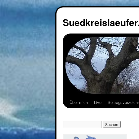
Suedkreislaeufer
Über mich
Live
Beitragsverzeich