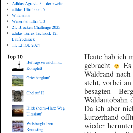
Adidas Agravic 3 – der zweite
adidas Ultraboost 5
Watzmann
Wesersteinultra 2.0
21. Brocken Challenge 2025
adidas Terrex Techrock 12l
Laufrucksack
11. LFiOL 2024
Heute hab ich m
Top 10
Beitragsverzeichniss:
gebracht
Es 
Komplett
Waldrand nach 
Griesberglauf
steht, vorbei a
besagten Be
Ohelauf II
Waldautobahn di
Da ich aber nic
Hildesheim–Harz Weg
Ultralauf
kurzerhand offt
wieder herunte
Wrisbergholzen–
Rennstieg