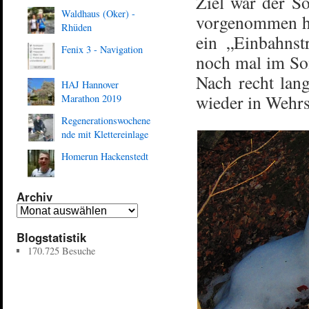
Ziel war der S
Waldhaus (Oker) -
vorgenommen hab
Rhüden
ein „Einbahnst
Fenix 3 - Navigation
noch mal im So
Nach recht lan
HAJ Hannover
wieder in Wehrs
Marathon 2019
Regenerationswochene
nde mit Klettereinlage
Homerun Hackenstedt
Archiv
Blogstatistik
170.725 Besuche