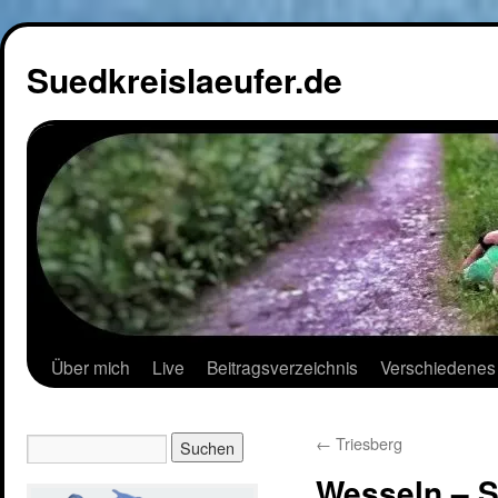
Suedkreislaeufer.de
Über mich
Live
Beitragsverzeichnis
Verschiedenes
←
Triesberg
Wesseln – 