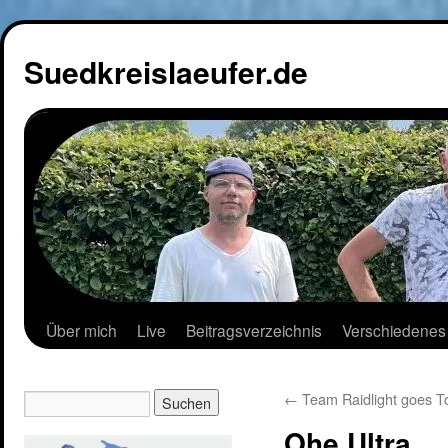
Suedkreislaeufer.de
Über mich
Live
Beitragsverzeichnis
Verschiedenes
←
Team Raidlight goes 
Ohe Ultra