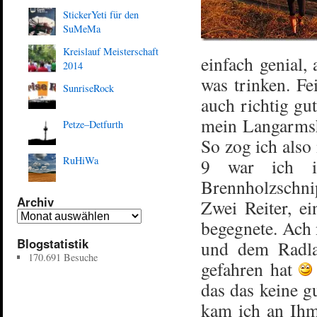
StickerYeti für den
SuMeMa
Kreislauf Meisterschaft
einfach genial,
2014
was trinken. F
SunriseRock
auch richtig gu
mein Langarmshi
Petze–Detfurth
So zog ich also
RuHiWa
9 war ich i
Brennholzschn
Archiv
Zwei Reiter, e
begegnete. Ach 
Blogstatistik
und dem Radlad
170.691 Besuche
gefahren hat
das das keine g
kam ich an Ihm