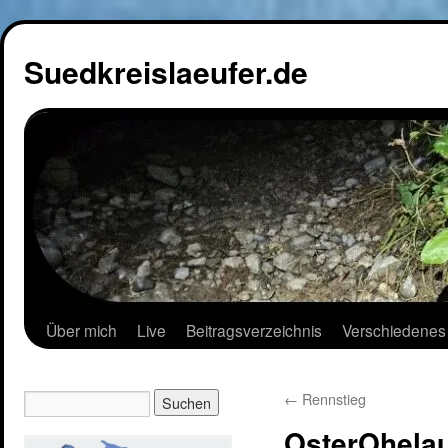
Suedkreislaeufer.de
Über mich
Live
Beitragsverzeichnis
Verschiedenes
←
Rennstieg
OsterOhela