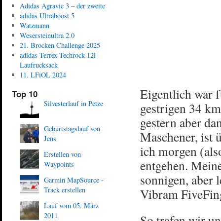
Adidas Agravic 3 – der zweite
adidas Ultraboost 5
Watzmann
Wesersteinultra 2.0
21. Brocken Challenge 2025
adidas Terrex Techrock 12l
Laufrucksack
11. LFiOL 2024
Eigentlich war 
Top 10
Silvesterlauf in Petze
gestrigen 34 km
gestern aber da
Geburtstagslauf von
Maschener, ist 
Jens
ich morgen (also
Erstellen von
entgehen. Meine
Waypoints
sonnigen, aber 
Garmin MapSource -
Track erstellen
Vibram FiveFing
Lauf vom 05. März
2011
So trafen wir u