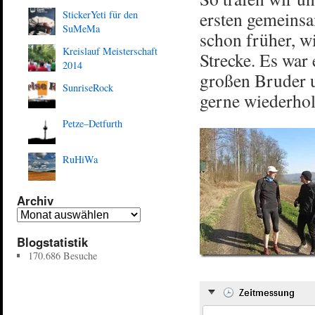
ersten gemeinsa
StickerYeti für den
SuMeMa
schon früher, wi
Kreislauf Meisterschaft
Strecke. Es war 
2014
großen Bruder u
SunriseRock
gerne wiederhol
Petze–Detfurth
RuHiWa
Archiv
Blogstatistik
170.686 Besuche