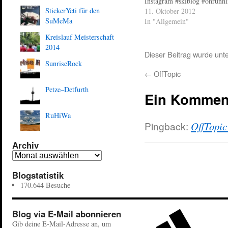
Instagram #sklblog #onrunn
StickerYeti für den
#sponser #xkross
11. Oktober 2012
SuMeMa
In "Allgemein"
Kreislauf Meisterschaft
2014
Dieser Beitrag wurde unt
SunriseRock
←
OffTopic
Petze–Detfurth
Ein Kommen
RuHiWa
Pingback:
OffTopic
Archiv
Blogstatistik
170.644 Besuche
Blog via E-Mail abonnieren
Gib deine E-Mail-Adresse an, um