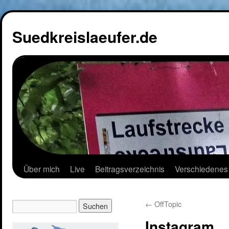
Suedkreislaeufer.de
Über mich
Live
Beitragsverzeichnis
Verschiedenes
←
OffTopic
Instagram