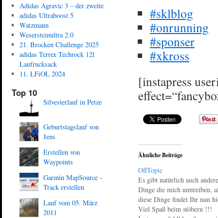
Adidas Agravic 3 – der zweite
#sklblog
adidas Ultraboost 5
#onrunning
Watzmann
Wesersteinultra 2.0
#sponser
21. Brocken Challenge 2025
#xkross
adidas Terrex Techrock 12l
Laufrucksack
11. LFiOL 2024
[instapress use
Top 10
effect=“fancybo
Silvesterlauf in Petze
Geburtstagslauf von
Jens
Erstellen von
Ähnliche Beiträge
Waypoints
OffTopic
Garmin MapSource -
Es gibt natürlich auch ander
Track erstellen
Dinge die mich umtreiben, a
diese Dinge findet Ihr nun hi
Lauf vom 05. März
Viel Spaß beim stöbern !!!
2011