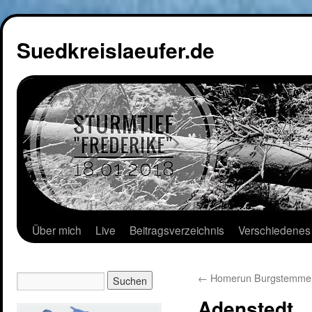
Suedkreislaeufer.de
Über mich
Live
Beitragsverzeichnis
Verschiedenes
←
Homerun Burgstemme
Adenstedt