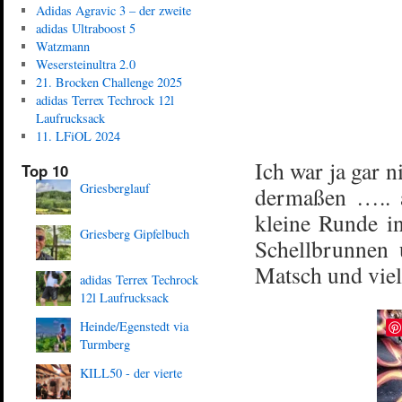
Adidas Agravic 3 – der zweite
adidas Ultraboost 5
Watzmann
Wesersteinultra 2.0
21. Brocken Challenge 2025
adidas Terrex Techrock 12l
Laufrucksack
11. LFiOL 2024
Ich war ja gar n
Top 10
Griesberglauf
dermaßen ….. a
kleine Runde i
Griesberg Gipfelbuch
Schellbrunnen
Matsch und vie
adidas Terrex Techrock
12l Laufrucksack
Heinde/Egenstedt via
Turmberg
KILL50 - der vierte