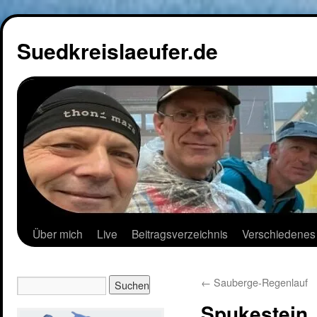
Suedkreislaeufer.de
Über mich
Live
Beitragsverzeichnis
Verschiedenes
←
Sauberge-Regenlauf
Spukestein