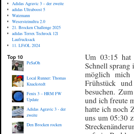
Adidas Agravic 3 – der zweite
adidas Ultraboost 5
Watzmann
Wesersteinultra 2.0
21. Brocken Challenge 2025
adidas Terrex Techrock 12l
Laufrucksack
11. LFiOL 2024
Um 03:15 hat 
Top 10
PeSaOh
Schnell sprang 
möglich mich 
Local Runner: Thomas
Frühstück un
Knackstedt
besuchen. Zum 
Fenix 3 – HRM FW
und ich freute 
Update
hatte ich noch 
Adidas Agravic 3 - der
zweite
uns um 05:30 zu
Streckenänderu
Den Brocken rocken