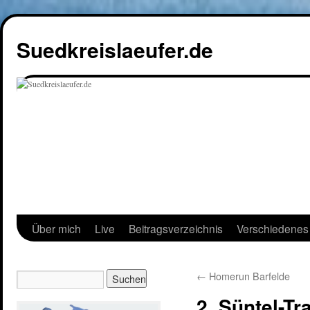
Suedkreislaeufer.de
Über mich
Live
Beitragsverzeichnis
Verschiedenes
←
Homerun Barfelde
2. Süntel-Tra