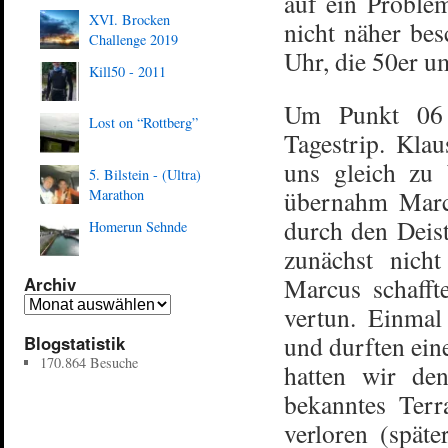
auf ein Problem
XVI. Brocken
nicht näher bes
Challenge 2019
Uhr, die 50er u
Kill50 - 2011
Um Punkt 06 
Lost on “Rottberg”
Tagestrip. Kla
uns gleich zu 
5. Bilstein - (Ultra)
übernahm Marcu
Marathon
durch den Deist
Homerun Sehnde
zunächst nich
Marcus schafft
Archiv
vertun. Einmal
und durften ein
Blogstatistik
170.864 Besuche
hatten wir de
bekanntes Terr
verloren (spät