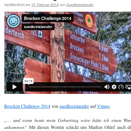
Veröffentlicht am
10. Februar 2014
von
Suedkreislaeufer
Brocken Challenge 2014
von
suedkreislaeufer
auf
Vimeo
.
„… und wenn heute mein Geburtstag wäre hätte ich einen Wun
ankommen“
Mit diesen Worten schickt uns Markus Ohlef auch di