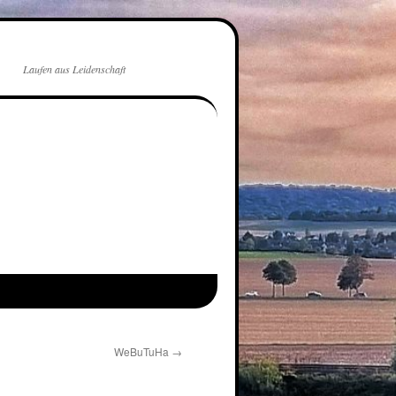
Laufen aus Leidenschaft
WeBuTuHa
→