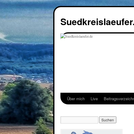
Suedkreislaeufer
Über mich
Live
Beitragsverzeich