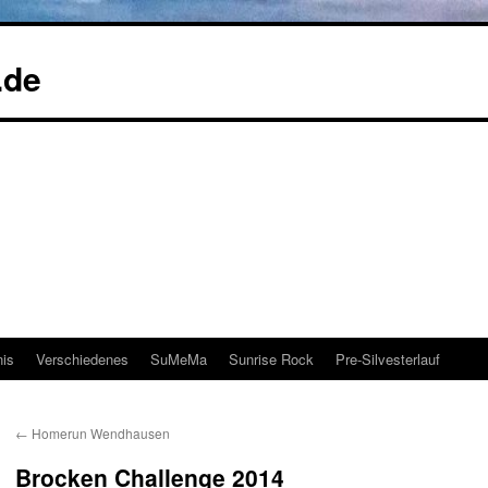
.de
nis
Verschiedenes
SuMeMa
Sunrise Rock
Pre-Silvesterlauf
←
Homerun Wendhausen
Brocken Challenge 2014