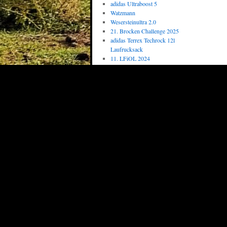
adidas Ultraboost 5
Watzmann
Wesersteinultra 2.0
21. Brocken Challenge 2025
adidas Terrex Techrock 12l
Laufrucksack
11. LFiOL 2024
Top 10
Griesberglauf
Griesberg Gipfelbuch
Beitragsverzeichniss:
Komplett
adidas Terrex Techrock 12l
Laufrucksack
Ohelauf II
Hildesheim–Harz Weg
Ultralauf