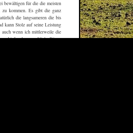
 bewältigen für die die meisten
ch zu kommen. Es gibt die ganz
türlich die langsameren die bis
nd kann Stolz auf seine Leistung
 auch wenn ich mittlerweile die
as schief gehen … Viele Dinge
eitung
 BC ist was ganz besonderes. Zu
tter” hinzu. Es kann warm oder
Schnee, mit Glatteis, ohne Eis,