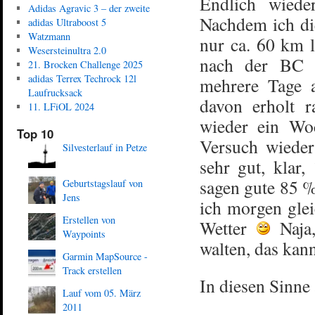
Endlich wiede
Adidas Agravic 3 – der zweite
Nachdem ich di
adidas Ultraboost 5
Watzmann
nur ca. 60 km l
Wesersteinultra 2.0
nach der BC h
21. Brocken Challenge 2025
adidas Terrex Techrock 12l
mehrere Tage a
Laufrucksack
davon erholt r
11. LFiOL 2024
wieder ein Wo
Top 10
Versuch wieder
Silvesterlauf in Petze
sehr gut, klar
sagen gute 85 
Geburtstagslauf von
Jens
ich morgen glei
Erstellen von
Wetter
Naja,
Waypoints
walten, das kan
Garmin MapSource -
Track erstellen
In diesen Sinne
Lauf vom 05. März
2011