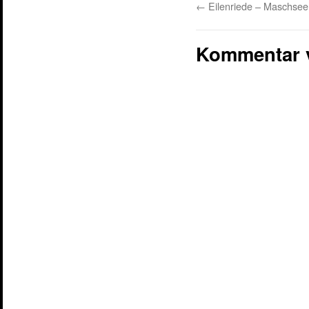
←
Eilenriede – Maschsee
Kommentar 