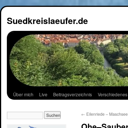
Suedkreislaeufer.de
Über mich
Live
Beitragsverzeichnis
Verschiedenes
←
Eilenriede – Maschsee
Ohe–Saube