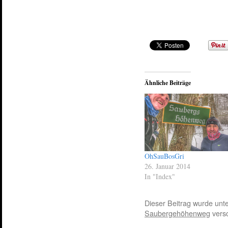
Ähnliche Beiträge
OhSauBosGri
26. Januar 2014
In "Index"
Dieser Beitrag wurde unt
Saubergehöhenweg
versc