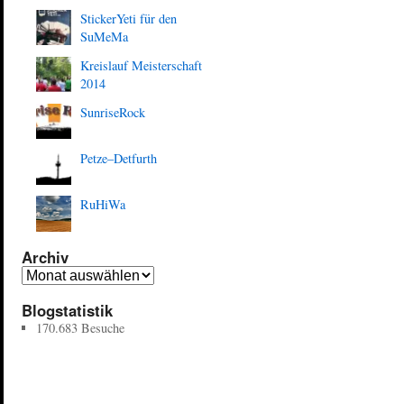
StickerYeti für den
SuMeMa
Kreislauf Meisterschaft
2014
SunriseRock
Petze–Detfurth
RuHiWa
Archiv
Blogstatistik
170.683 Besuche