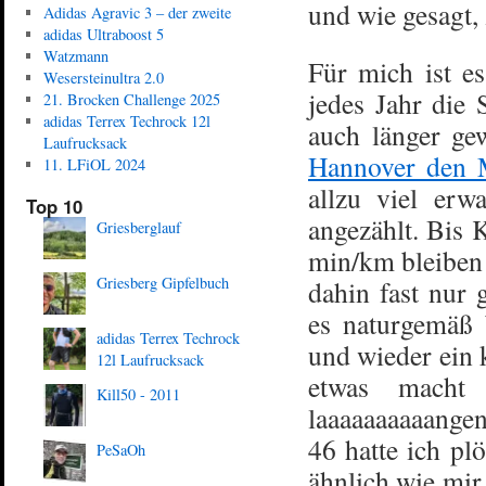
und wie gesagt,
Adidas Agravic 3 – der zweite
adidas Ultraboost 5
Watzmann
Für mich ist es
Wesersteinultra 2.0
jedes Jahr die 
21. Brocken Challenge 2025
adidas Terrex Techrock 12l
auch länger ge
Laufrucksack
Hannover den 
11. LFiOL 2024
allzu viel erw
Top 10
angezählt. Bis 
Griesberglauf
min/km bleiben 
Griesberg Gipfelbuch
dahin fast nur
es naturgemäß b
adidas Terrex Techrock
und wieder ein 
12l Laufrucksack
etwas macht 
Kill50 - 2011
laaaaaaaaaangen
46 hatte ich pl
PeSaOh
ähnlich wie mir