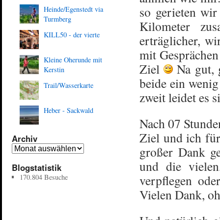
so gerieten wir
Heinde/Egenstedt via
Turmberg
Kilometer zu
KILL50 - der vierte
erträglicher, w
mit Gesprächen 
Kleine Oherunde mit
Ziel
Na gut, 
Kerstin
beide ein wenig
Trail/Wasserkarte
zweit leidet es 
Heber - Sackwald
Nach 07 Stunde
Ziel und ich fü
Archiv
großer Dank ge
und die vielen
Blogstatistik
verpflegen ode
170.804 Besuche
Vielen Dank, ohn