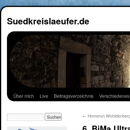
Suedkreislaeufer.de
Über mich
Live
Beitragsverzeichnis
Verschiedenes
←
Homerun Wohldenber
6. BiMa Ult