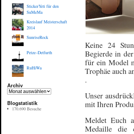
StickerYeti für den
SuMeMa
Kreislauf Meisterschaft
2014
SunriseRock
Keine 24 Stun
Begierde in de
Petze–Detfurth
für ein Model m
RuHiWa
Trophäe auch an
.
Archiv
Unser ausdrück
mit Ihren Produ
Blogstatistik
170.690 Besuche
Meldet Euch a
Medaille die 