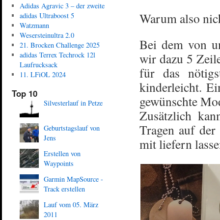
Adidas Agravic 3 – der zweite
Warum also nich
adidas Ultraboost 5
Watzmann
Wesersteinultra 2.0
Bei dem von u
21. Brocken Challenge 2025
adidas Terrex Techrock 12l
wir dazu 5 Zeil
Laufrucksack
für das nötigs
11. LFiOL 2024
kinderleicht. E
Top 10
gewünschte Mod
Silvesterlauf in Petze
Zusätzlich kan
Tragen auf der
Geburtstagslauf von
Jens
mit liefern lasse
Erstellen von
Waypoints
Garmin MapSource -
Track erstellen
Lauf vom 05. März
2011