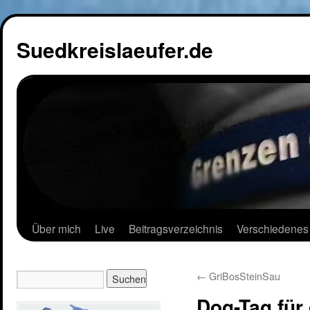
Suedkreislaeufer.de
Über mich
Live
Beitragsverzeichnis
Verschiedenes
←
GriBosSteinSau
Dog-Tag fü