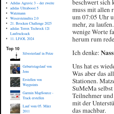
beschwert sich 
Adidas Agravic 3 – der zweite
muss mit allen 
adidas Ultraboost 5
Watzmann
um 07:05 Uhr um
Wesersteinultra 2.0
mehr, zu laufen
21. Brocken Challenge 2025
adidas Terrex Techrock 12l
wenige Worte fa
Laufrucksack
herum rum reden,
11. LFiOL 2024
Top 10
Nass
Ich denke:
Silvesterlauf in Petze
Uns hat es wied
Geburtstagslauf von
Jens
Was aber das all
Stationen. Matz
Erstellen von
Waypoints
SuMeMa selbst z
Garmin MapSource -
Teilnehmer und
Track erstellen
mit der Unterst
Lauf vom 05. März
das machbar.
2011