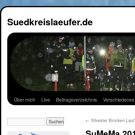
Suedkreislaeufer.de
Über mich
Live
Beitragsverzeichnis
Verschiedenes
←
Silvester Brocken Lauf
SuMeMa 20