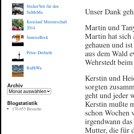
StickerYeti für den
Unser Dank geht
SuMeMa
Kreislauf Meisterschaft
Martin und Tany
2014
Martin hat sich
SunriseRock
gehauen und ist
aus dem Wald ev
Petze–Detfurth
Wehrstedt beim 
RuHiWa
Kerstin und Hei
sorgten zusamme
Archiv
geht und jeder w
Kerstin mußte m
Blogstatistik
170.653 Besuche
schon Wochen vo
irgendwann da
Mutter, die für