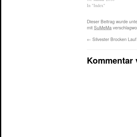
In "Index"
Dieser Beitrag wurde unt
mit
SuMeMa
verschlagwor
←
Silvester Brocken Lauf
Kommentar 