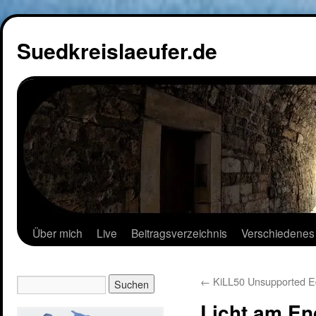
Suedkreislaeufer.de
Über mich
Live
Beitragsverzeichnis
Verschiedenes
←
KiLL50 Unsupported Ed
Licht am En