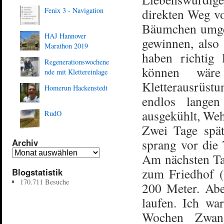
Fenix 3 - Navigation
direkten Weg vo
Bäumchen umges
HAJ Hannover
gewinnen, also
Marathon 2019
haben richtig 
Regenerationswochene
können wäre
nde mit Klettereinlage
Kletterausrüstu
Homerun Hackenstedt
endlos langen
ausgekühlt, Weh
RudO
Zwei Tage spät
sprang vor die 
Archiv
Am nächsten Tag
zum Friedhof (
Blogstatistik
170.711 Besuche
200 Meter. Abe
laufen. Ich war
Wochen Zwang