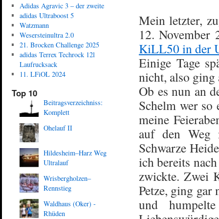
Adidas Agravic 3 – der zweite
adidas Ultraboost 5
Mein letzter, z
Watzmann
12. November 2
Wesersteinultra 2.0
21. Brocken Challenge 2025
KiLL50 in der 
adidas Terrex Techrock 12l
Einige Tage sp
Laufrucksack
nicht, also gin
11. LFiOL 2024
Ob es nun an de
Top 10
Schelm wer so 
Beitragsverzeichniss:
Komplett
meine Feierabe
Ohelauf II
auf den Weg n
Schwarze Heide 
Hildesheim–Harz Weg
ich bereits nac
Ultralauf
zwickte. Zwei K
Wrisbergholzen–
Petze, ging gar
Rennstieg
und humpelte
Waldhaus (Oker) -
Rhüden
Liebenswürdige