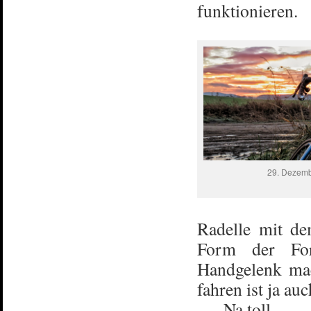
funktionieren.
29. Dezem
Radelle mit de
Form der For
Handgelenk mac
fahren ist ja au
…. Na toll.