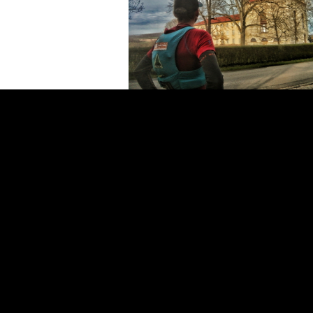
Die ersten Kilometer führte mich durch die Felder und heimischen 
dort nach Derneburg. Bis hierher hatte ich noch ein Mix aus Feld
Trails sind dabei. Kurzer Stopp an der Derneburg, Foto (muss sein
die B6. Hier hatte ich mir im Vorfeld wieder eine Dose Activize
mitgebrachten Schokocroissant war das ein wahres Festmahl