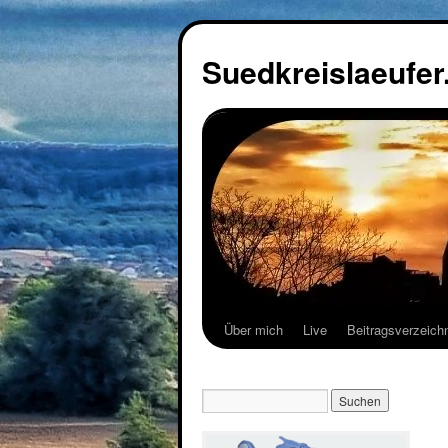
Suedkreislaeufer
Über mich
Live
Beitragsverzeich